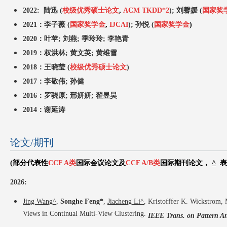
2022:
陆迅 (
校级
优秀硕士论文
,
ACM TKDD*2
);
刘馨媛 (
国家奖
2021：李子薇
(
国家奖学金
,
IJCAI
);
孙悦
(
国家奖学金
)
2020：
叶苹;
刘燕;
季玲玲;
李艳青
2019：
权洪林
;
黄文英;
黄维雪
2018：王晓莹
(
校级优秀硕士论文
)
2017：李敬伟;
孙健
2016：罗骁原;
邢妍妍;
翟昱昊
2014：
谢延涛
论文/期刊
(部分代表性
CCF A类
国际会议论文及
CCF A/B类
国际期刊论文，
^
表
2026:
Jing Wang^
,
Songhe Feng*
,
Jiacheng Li^
, Kristofffer K. Wickstrom
Views in Continual Multi-View Clustering.
IEEE Trans. on Pattern An