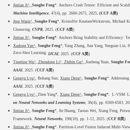
Jintian Ji^,
Songhe Feng
*. Anchors Crash Tensor: Efficient and Scala
Machine
Intelligence
,
47(4), pp. 2660-2675, 2025
.
(CCF A类)
Jing Wang^,
Songhe Feng
*, Kristoffer KnutsenWickstrom, Michael 
Clustering.
CVPR
, 2025. (
CCF A类
)
Jintian Ji^
,
Songhe Feng*
. Anchors Bring Stability and Efficiency: T
Xudong Yan^
,
Songhe Feng
*, Yang Zhang, Jian Yang, Yueguan Lin,
Zero-Shot Learning.
IJCAI
, 2025. (
CCF A类
)
Tingting Wu^, Zhendong Li^,
Zhibin Gu^,
Jiazheng Yuan,
Songhe Fe
AAAI
, 2025. (
CCF A类
)
Gengyu Lyu^
, Bohang Sun,
Xiang Deng^
,
Songhe Feng
*. Addressing
AAAI
, 2025. (
CCF A类
)
Gengyu Lyu^,
Zhen Yang*,
Xiang Deng^
,
Songhe Feng*.
L-VSM: Lab
on Neural Networks and Learning Systems
, 36(4), pp. 6569-6583, 20
Jintian Ji^
,
Songhe Feng
*, Jie Huang, Taotao Wei, Xiang Feng, Peiwu
Framework.
Neural Networks
, 190(10), pp. 1-12, 2025. (
CCF B类
)
Jintian Ji^,
Songhe Feng
*. Partition-Lev
el Fusion Induced Multi-Vie