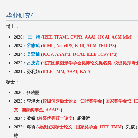
毕业研究生
博士：
2026:
王 靖
(
IEEE TPAMI,
CVPR,
AAAI, IJCAI,
ACM MM
)
2024：
谷志斌
(
ICML
, NeurIPS, KDD,
ACM TKDD*3
)
2024：
吴亚楠
(
ICCV
,
AAAI*2,
IJCAI,
IEEE TCSVT*2
)
2022：
吕庚育
(
北京图象图形学学会优博论文提名奖
|
校级
优秀博
2021：孙利娟 (
IEEE TMM, AAAI, KAIS
)
硕士：
2026: 张晓丽
2025：季津天
(
校级优秀硕士论文
|
知行奖学金
|
国家奖学金*2
,
I
文
|
国家奖学金
,
AAAI*2
)
2024：梁婧 (
校级优秀硕士论文
);
杨洪涛
2023: 邓响 (
校级优秀硕士论文
|
国家奖学金
,
IEEE TMM
);
刘威 (
婷