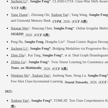
Jiacheng Li
^,
Songhe Feng
*. CLASH-CTTA:
Class-Wise Shift-Aware
(
CCF A类
)
Yang Zhang
^, Zhixiang Chi,
Xudong Yan
^, Yang Wang,
Songhe Feng
and Unimodal Memory Bank.
CVPR
, 2026. (
CCF A类
)
Haonan Wen
^, Hanyang Chen,
Songhe Feng
*. Online Irregular Multi
SIGKDD
, 2026. (
CCF A类
)
Peng Hu,
Songhe Feng
, Hongzhe Liu*. Visual-Centric Region Decou
Jiacheng Li^
,
Songhe Feng
*.
Bridging Modalities via Progressive Re
Zhen Zhu
^, Kai Tang,
Songhe Feng
*, et al. Dual Graph Disambiguati
Zhibin Gu
^,
Songhe Feng
*. Twin Tensor Learning for Consistency a
Trans. on Multimedia
, 2026. (
CCF A类
)
Weidong Shi
^,
Xudong Yan^
, Jiazheng Yuan, Hong Lu,
Songhe Feng
Few-Shot Class-Incremental Learning.
Neural Networks
, 2026. (
CCF
2025:
Xudong Yan^,
Songhe Feng
*.
TOMCAT: Test-Time Conprehensive Kno
类
)