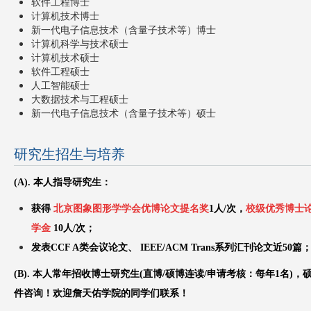
软件工程博士
计算机技术博士
新一代电子信息技术（含量子技术等）博士
计算机科学与技术硕士
计算机技术硕士
软件工程硕士
人工智能硕士
大数据技术与工程硕士
新一代电子信息技术（含量子技术等）硕士
研究生招生与培养
(A). 本人指导研究生
：
获得
北京图象图形学学会优博论文提名奖
1人/次，
校级优秀博士
学金
10人/次；
发表
CCF A类会议论文
、
IEEE/ACM Trans系列汇刊论文
近50
篇
(B). 本人
常
年招收
博士研究生
(
直博/硕博连读/
申请考核：
每年1名
)
，
件咨询！
欢迎
詹天佑学院
的同学们联系！