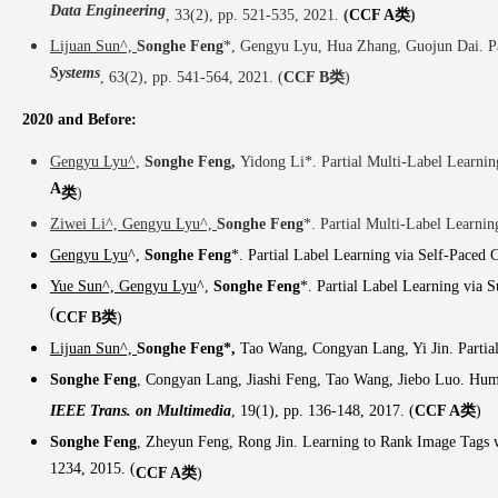
Data Engineering
, 33(2), pp. 521-535, 2021
.
(
CCF A
类
)
Lijuan Sun^,
Songhe Feng
*, Gengyu Lyu, Hua Zhang, Guojun Dai. Pa
Systems
, 63(2), pp. 541-564, 2021
. (
CCF B类
)
2020 and Before:
Gengyu Lyu^,
Songhe Feng,
Yidong Li*. Partial Multi-Label Learni
A
类
)
Ziwei Li^, Gengyu Lyu^,
Songhe Feng
*. Partial Multi-Label Learni
Gengyu Lyu
^,
Songhe Feng
*. Partial Label Learning via Self-Paced
Yue Sun^, Gengyu Lyu
^,
Songhe Feng
*. Partial Label Learning via 
(
CCF B类
)
Lijuan Sun^,
Songhe Feng*,
Tao Wang, Congyan Lang, Yi Jin. Parti
Songhe Feng
, Congyan Lang, Jiashi Feng, Tao Wang, Jiebo Luo. Hum
IEEE Trans. on Multimedia
, 19(1), pp. 136-148, 2017. (
CCF A
类
)
Songhe Feng
, Zheyun Feng, Rong Jin. Learning to Rank Image Tags 
1234, 2015. (
CCF A
类
)