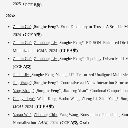
2025. (
CCF B类
)
2024:
Zhibin Gu^,
Songhe Feng*.
From Dictionary to Tensor: A Scalable 
2024.
(CCF A类
)
Zhibin Gu^
,
Zhendong Li^
,
Songhe Feng*
. EDISON: Enhanced Dictio
Minimization.
ICML
, 2024. (
CCF A类
)
Zhibin Gu^
,
Zhendong Li^,
Songhe Feng
*. Topology-Driven Multi-V
(
CCF A类
)
Jintian Ji^,
Songhe Feng
, Yidong Li*. Tensorized Unaligned Multi-vie
Jing Wang^,
Songhe Feng
*. Contrastive and View-Interaction Struct
Yang Zhang^,
Songhe Feng
*, Jiazheng Yuan*. Continual Compositio
Gengyu Lyu^
, Weiqi Kang, Haobo Wang, Zheng Li, Zhen Yang*,
Son
IJCAI
, 2024. (
CCF A类
)
Yanan Wu^
,
Zhixiang Chi+
, Yang Wang,
Konstantinos Plataniotis,
Son
Normalization.
AAAI
, 2024. (
CCF A类
,
Oral
)