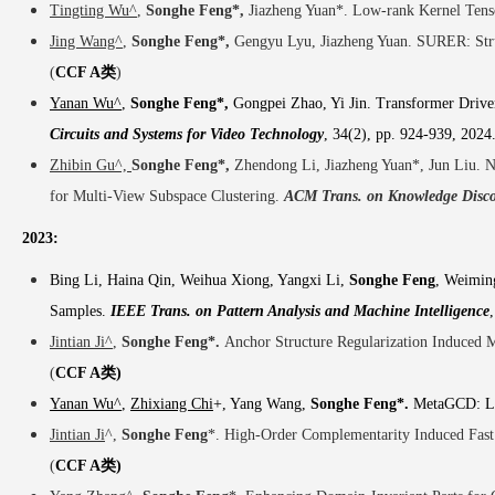
Tingting Wu^
,
Songhe Feng*,
Jiazheng Yuan*. Low-rank Kernel Tens
Jing Wang^
,
Songhe Feng*,
Gengyu Lyu, Jiazheng Yuan. SURER: Stru
(
CCF A类
)
Yanan Wu^
,
Songhe Feng*,
Gongpei Zhao, Yi Jin.
Transformer Driven
Circuits and Systems for Video Technology
, 34(2), pp. 924-939,
2024.
Zhibin Gu^,
Songhe Feng*,
Zhendong Li, Jiazheng Yuan*, Jun Liu. 
for Multi-View Subspace Clustering.
ACM Trans. on Knowledge Disco
2023:
Bing Li, Haina Qin, Weihua Xiong, Yangxi Li,
Songhe Feng
, Weimin
Samples.
I
EEE Trans. on Pattern Analysis and Machine Intelligence
Jintian Ji^
,
Songhe Feng*.
Anchor Structure Regularization Induced 
(
CCF A类
)
Yanan Wu^
,
Zhixiang Chi
+,
Yang Wang,
Songhe Feng*.
MetaGCD: Lea
Jintian Ji
^,
Songhe Feng
*. High-Order Complementarity Induced Fast
(
CCF A
类
)