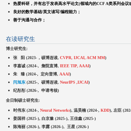
热爱科研，并有志于发表高水平论文(领域内的
CCF A类系列
会议
良好的数学基础/英文读写/编程能力；
善于沟通与合作；
在读研究生
博士研究生:
张 阳 (2023-，硕博连读,
CVPR,
IJCAI,
ACM MM
)
李嘉诚 (2024-, 詹院直博,
IEEE TIP,
AAAI
)
朱 臻 (2024-, 定向普博,
AAAI
)
闫旭东
(2025-, 硕博连读,
NeurIPS
,
IJCAI
)
纪彤彤 (2026-, 申请考核)
全日制硕士研究生:
时伟东 (2024-,
Neural Networks
),
温昊楠 (2024-,
KDD
),
左臣 (2024
姜国祥 (2025-), 白京豫 (2025-), 王佳鑫 (2025-)
陈海丽 (2026-),
李露 (2026-),
王星 (2026-)