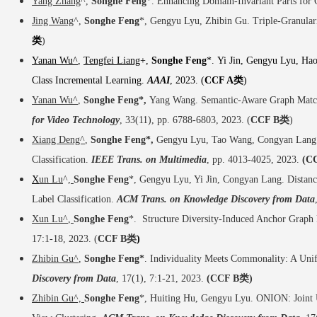
Yang Zhang
^,
Songhe Feng
*. Enhancing Domain-Invariant Parts for
Jing Wang
^,
Songhe Feng
*, Gengyu Lyu, Zhibin Gu. Triple-Granular
类
)
Yanan Wu^
,
Tengfei Liang
+,
Songhe Feng
*.
Yi Jin, Gengyu Lyu, Ha
Class Incremental Learning.
AAAI
, 2023. (
CCF A类
)
Yanan Wu^
,
Songhe Feng*,
Yang Wang. Semantic-Aware Graph Match
for Video Technology
, 33(11), pp. 6788-6803,
2023. (
CCF B类
)
Xiang Deng^
,
Songhe Feng*,
Gengyu Lyu, Tao Wang, Congyan Lang.
Classification.
IEEE Trans. on Multimedia
, pp. 4013-4025, 2023.
(C
X
un Lu
^
,
Songhe Feng
*, Gengyu Lyu, Yi Jin, Congyan Lang.
Distan
Label Classification.
ACM Trans. on
Knowledge Discovery from Data
Xun Lu^
,
Songhe Feng
*
. Structure Diversity-Induced Anchor Graph 
17:1-18,
2023. (
CCF B类
)
Zhibin Gu^
,
Songhe Feng*
. Individuality Meets Commonality: A Uni
Discovery from Data
, 17(1), 7:1-21,
2023.
(CCF B类
)
Zhibin Gu^,
Songhe Feng
*, Huiting Hu, Gengyu Lyu. ONION: Joint U