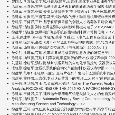
曾国宏,李景新,姜学东,张钢,徐建军,王喜莲.强化专业基础课教学实
徐建军,王喜莲,霍静怡.基于新工科教育的创新训练教学探索.创新创业理
徐建军,王喜莲,张威.专业认证背景下“专业综合设计”教学改革.电气电子
徐建军,许振亮,王喜莲.基于指数函数的开关磁阻电机磁链非线性模型.北
徐建军,王健强,王玮.基于科研俱乐部的创新人才培养体系建设.电气电子
徐建军,汤钰鹏.列车空调监测与模糊控制.机械与电子,2012,234(201
徐建军,汤钰鹏.燃煤锅炉供热系统的模糊控制.微计算机信息,2012,20
王玮,徐建军,倪平浩,季晓衡,关宇,李继红.《电气工程专业综合设计教
汤钰鹏,徐建军.高次谐波产生的原因危害及抑制措施.《电气自动化》,20
徐建军,汤钰鹏.供暖锅炉监控系统.《电气传动》,2000,No.3()
吴命利,徐建军,范瑜.机车乘务员考核管理信息系统的研究与应用.《铁路
徐建军,汤钰鹏,范瑜1.列车发电车监测仪的设计.仪器仪表学报,2003,
刘慧娟,徐建军,汤钰鹏.锅炉供暖系统的自动化节能控制.仪器仪表学报,2
汤钰鹏,徐建军.空压机系统的自动化节能控制.仪器仪表学报,2003,2
徐建军,范瑜1,汤钰鹏.电能计量芯片在列车发电车监测系统中的应用.电
徐建军,霍静怡,王喜莲.专业认证背景下的“电子工艺实习”课程建设
黄松伟,李华伟,常玉洁,吴命利,和敬涵,徐建军.The Wavelet Analysis in the A
Analysis.PROCEEDINGS OF THE 2015 ASIA-PACIFIC ENE
徐建军,王健强,关宇.建设适合培养电气信息类拔尖人才的创新实践基
徐建军,汤钰鹏.The Automatic Energy-Saving Control strategy for Co
Manufacturing Science and Technology,2012
徐建军,王玮.电气信息专业综合设计实践教学的教与学.高水平行业
徐建军,汤钰鹏.Design of Monitoring and Control System of Train Air