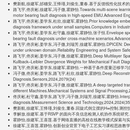
樊新航,徐建军,邰穗安,王怿瑾,刘俊生,董春.基于反馈线性化技术的旋转
路飞宇,佟庆彬,徐建军,冯子微,霍静怡.Towards multi-scene learning: A nov
motor bearing fault diagnosis in high-speed EMU.Advanced Eng
路飞宇,佟庆彬,姜学东,杜欣,徐建军,霍静怡.Prior knowledge embedding conv
diagnosis framework under small samples.Computers in Indust
路飞宇,佟庆彬,姜学东,杜守鑫,徐建军,霍静怡,张子恒.Envelope spectrum neural
bearing fault diagnosis under cross-machine scenarios.Advanc
路飞宇,佟庆彬,姜学东,冯子微,刘瑞芳,徐建军,霍静怡.DPICEN: Deep physical i
under unknown domain.Reliability Engineering and System Saf
路飞宇,佟庆彬,姜学东,冯子微,徐建军,霍静怡.Deep Multilayer Sparse Regul
Kullback–Leibler Divergence Weights for Mechanical Fault Diagn
路飞宇,佟庆彬,姜学东,徐建军,霍静怡.一种基于条件度量迁移学习的机
冯子微,佟庆彬,姜学东,路飞宇,杜欣,徐建军,霍静怡.Deep Reconstruction Trans
Diagnosis.Sensors,2024,2079(24)
路飞宇,佟庆彬,姜学东,冯子微,徐建军,霍静怡.A deep targeted transfer networ
different Machines.Mechanical Systems and Signal Processing
佟庆彬,杜守鑫,姜学东,路飞宇,冯子微,刘瑞芳,徐建军,霍静怡.Interpretable parall
diagnosis.Measurement Science and Technology,2024,2024(35
樊新航,徐建军,王怿瑾,刘俊生,董春.回旋式倒立摆的H∞控制.测控技术,2
李解放,徐建军.基于RSVP 的面向不良信息检测人机协作系统研究.电子
霍静怡,徐建军,王喜莲.基于网络直播的高校在线教学模式探索与实践.创
徐建军,王喜莲,霍静怡.创新创业背景下电子工艺实习课程思政教学探索