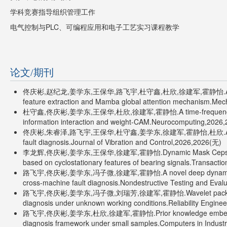
学科竞赛指导组织管理工作
电气控制与PLC、可编程应用和电子工艺实习课程教学
论文/期刊
佟庆彬,赵纪龙,姜学东,王保华,路飞宇,杜守鑫,杜欣,徐建军,霍静怡.A single-domain
feature extraction and Mamba global attention mechanism.Mec
杜守鑫,佟庆彬,姜学东,王保华,杜欣,徐建军,霍静怡.A time-frequency interpreta
information interaction and weight-CAM.Neurocomputing,2026
佟庆彬,朱睿泽,路飞宇,王保华,杜守鑫,姜学东,徐建军,霍静怡,杜欣.ACS-DM: Adapti
fault diagnosis.Journal of Vibration and Control,2026,2026(无)
李龙辉,佟庆彬,姜学东,王保华,徐建军,霍静怡.Dynamic Mask Cepstrum- En
based on cyclostationary features of bearing signals.Transacti
路飞宇,佟庆彬,姜学东,冯子微,徐建军,霍静怡.A novel deep dynamic hybrid 
cross-machine fault diagnosis.Nondestructive Testing and Eval
路飞宇,佟庆彬,姜学东,冯子微,刘瑞芳,徐建军,霍静怡.Wavelet packet energy e
diagnosis under unknown working conditions.Reliability Engin
路飞宇,佟庆彬,姜学东,杜欣,徐建军,霍静怡.Prior knowledge embedding conv
diagnosis framework under small samples.Computers in Indust