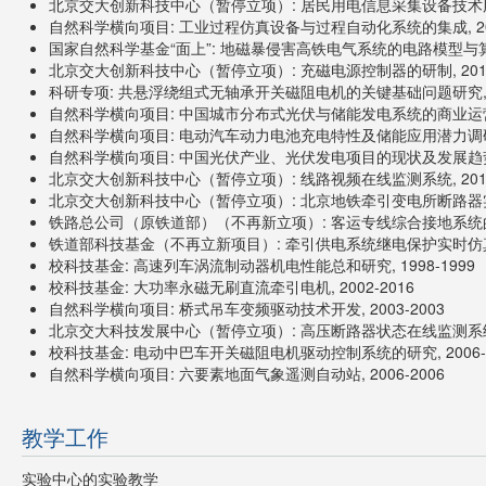
北京交大创新科技中心（暂停立项）: 居民用电信息采集设备技术服务合同
自然科学横向项目: 工业过程仿真设备与过程自动化系统的集成, 201
国家自然科学基金“面上”: 地磁暴侵害高铁电气系统的电路模型与算法, 
北京交大创新科技中心（暂停立项）: 充磁电源控制器的研制, 2013-
科研专项: 共悬浮绕组式无轴承开关磁阻电机的关键基础问题研究, 20
自然科学横向项目: 中国城市分布式光伏与储能发电系统的商业运营模式
自然科学横向项目: 电动汽车动力电池充电特性及储能应用潜力调研与分析
自然科学横向项目: 中国光伏产业、光伏发电项目的现状及发展趋势的研究
北京交大创新科技中心（暂停立项）: 线路视频在线监测系统, 2010-
北京交大创新科技中心（暂停立项）: 北京地铁牵引变电所断路器实时在
铁路总公司（原铁道部）（不再新立项）: 客运专线综合接地系统的研究,
铁道部科技基金（不再立新项目）: 牵引供电系统继电保护实时仿真测试
校科技基金: 高速列车涡流制动器机电性能总和研究, 1998-1999
校科技基金: 大功率永磁无刷直流牵引电机, 2002-2016
自然科学横向项目: 桥式吊车变频驱动技术开发, 2003-2003
北京交大科技发展中心（暂停立项）: 高压断路器状态在线监测系统开发
校科技基金: 电动中巴车开关磁阻电机驱动控制系统的研究, 2006-2
自然科学横向项目: 六要素地面气象遥测自动站, 2006-2006
教学工作
实验中心的实验教学