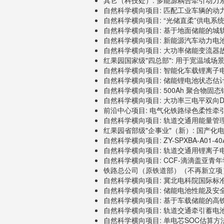
其它（科技处）: 多能源耦合牵引动力系统
自然科学横向项目: 匹配工业车辆的动力电池
自然科学横向项目: “光储直柔”供电系统
自然科学横向项目: 基于地面储能的城轨节
自然科学横向项目: 新能源汽车动力电池性
自然科学横向项目: 大功率储能变流器故障穿
红果园国家级"四总部": 用于宽温域场景的
自然科学横向项目: 智能化车载锂离子电池
自然科学横向项目: 储能锂电池状态估计与失
自然科学横向项目: 500Ah 聚合物固态锂
自然科学横向项目: 大功率三电平双向DC-D
前沿中心项目: 电气化铁路绿色柔性牵引供电
自然科学横向项目: 轨道交通用能量管理控制
红果园省部级"企事业"（新）: 国产化电机驱
自然科学横向项目: ZY-SPXBA-A01-
自然科学横向项目: 轨道交通用锂离子电池
自然科学横向项目: CCF-滴滴盖亚青
铁路总公司（原铁道部）（不再新立项）:
自然科学横向项目: 冀北电科院国际标准创
自然科学横向项目: 储能电池性能及安全测
自然科学横向项目: 基于车载储能的高铁（
自然科学横向项目: 轨道交通牵引蓄电池安全
自然科学横向项目: 单电芯SOC估算方法开发