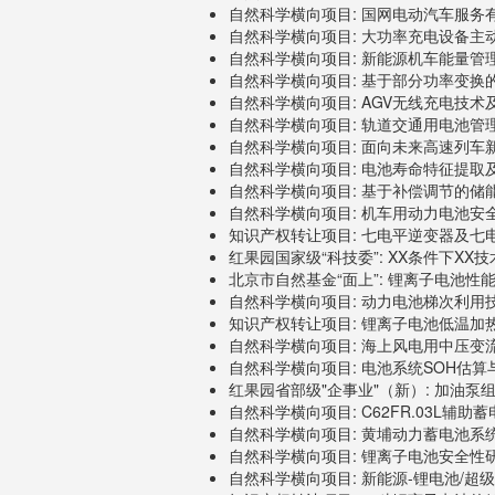
自然科学横向项目: 国网电动汽车服务有
自然科学横向项目: 大功率充电设备主动安全
自然科学横向项目: 新能源机车能量管理优化
自然科学横向项目: 基于部分功率变换的电
自然科学横向项目: AGV无线充电技术及车
自然科学横向项目: 轨道交通用电池管理系统
自然科学横向项目: 面向未来高速列车新型
自然科学横向项目: 电池寿命特征提取及健
自然科学横向项目: 基于补偿调节的储能系
自然科学横向项目: 机车用动力电池安全导
知识产权转让项目: 七电平逆变器及七电
红果园国家级“科技委”: XX条件下XX技术, 
北京市自然基金“面上”: 锂离子电池性能衰
自然科学横向项目: 动力电池梯次利用技术研
知识产权转让项目: 锂离子电池低温加热及
自然科学横向项目: 海上风电用中压变流器实
自然科学横向项目: 电池系统SOH估算与故
红果园省部级"企事业"（新）: 加油泵组控
自然科学横向项目: C62FR.03L辅助蓄电
自然科学横向项目: 黄埔动力蓄电池系统检测
自然科学横向项目: 锂离子电池安全性研究, 
自然科学横向项目: 新能源-锂电池/超级