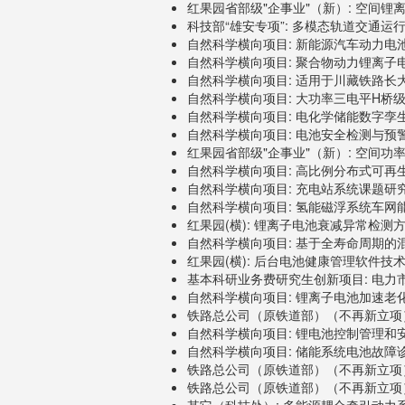
红果园省部级"企事业"（新）: 空间锂离
科技部“雄安专项”: 多模态轨道交通运行
自然科学横向项目: 新能源汽车动力电池性
自然科学横向项目: 聚合物动力锂离子电池单
自然科学横向项目: 适用于川藏铁路长大坡
自然科学横向项目: 大功率三电平H桥级联变
自然科学横向项目: 电化学储能数字孪生
自然科学横向项目: 电池安全检测与预警关键
红果园省部级"企事业"（新）: 空间功率型
自然科学横向项目: 高比例分布式可再生
自然科学横向项目: 充电站系统课题研究服务
自然科学横向项目: 氢能磁浮系统车网能量耦
红果园(横): 锂离子电池衰减异常检测方法研
自然科学横向项目: 基于全寿命周期的混
红果园(横): 后台电池健康管理软件技术服务
基本科研业务费研究生创新项目: 电力市场
自然科学横向项目: 锂离子电池加速老化分析
铁路总公司（原铁道部）（不再新立项）:
自然科学横向项目: 锂电池控制管理和安全防
自然科学横向项目: 储能系统电池故障诊断
铁路总公司（原铁道部）（不再新立项）:
铁路总公司（原铁道部）（不再新立项）: