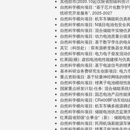
其他部市(2020.10起仅限省部级科技计
自然科学横向项目: “基于芯片化数字
统研究开发服务”, 2025-2027
自然科学横向项目: 机车车辆能耗仿真模型构
自然科学横向项目: N项目电池包安全风险评估
自然科学横向项目: 混合储能半实物仿真测
自然科学横向项目: 动力电池质量分级测试评
自然科学横向项目: 基于数字孪生的电化
其它（科技处）: 双有源桥变换器全局最优
自然科学横向项目: 电力电子柴发混动仿真
红果园(横): 虚拟电池电性能建模与仿真组
自然科学横向项目: 基于电波信号的锂离子
基本科研业务费研究生创新项目: 电力市
重点资助项目: 基于轻量神经网络的锂电池
自然科学横向项目: 锂离子电池模组性能测试
国家重点研发计划-任务: 混合储能系统集成
自然科学横向项目: 固态电池产品性能测试, 
自然科学横向项目: CR400BF动车组钛
自然科学横向项目: 机车车辆多能源耦合动
自然科学横向项目: 储能电池状态监测关键
红果园省部级"企事业"（新）: 储能电池组
自然科学横向项目: 民用机场新能源车辆
自然科学横向项目: 锂离子电池热失控火灾