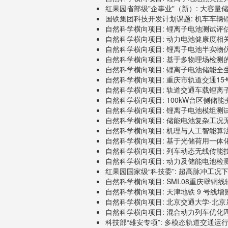
红果园省部级"企事业"（新）: 大容量储能
国铁集团科技开发计划课题: 机车车辆锂离
自然科学横向项目: 锂离子电池测试评估服务
自然科学横向项目: 动力电池健康度相关参数
自然科学横向项目: 锂离子电池半实物仿真教
自然科学横向项目: 基于多物理场检测的储
自然科学横向项目: 锂离子电池储能全生
自然科学横向项目: 重庆市轨道交通15号线
自然科学横向项目: 轨道交通车载锂离子电
自然科学横向项目: 100kW台区侧储能变流
自然科学横向项目: 锂离子电池模组测试, 2
自然科学横向项目: 储能电池复杂工况无损
自然科学横向项目: 机理与人工智能算法融
自然科学横向项目: 基于光储荷用一体化的
自然科学横向项目: 列车动态无线传能技术研
自然科学横向项目: 动力及储能电池检测评
红果园国家级“科技委”: 超高脉冲工况下电池
自然科学横向项目: SMI.08重庆壁铜线辅
自然科学横向项目: 天津地铁 9 号线增购项
自然科学横向项目: 北京交通大学-北京晟
自然科学横向项目: 混合动力列车优化匹配
科技部“雄安专项”: 多模态轨道交通运行